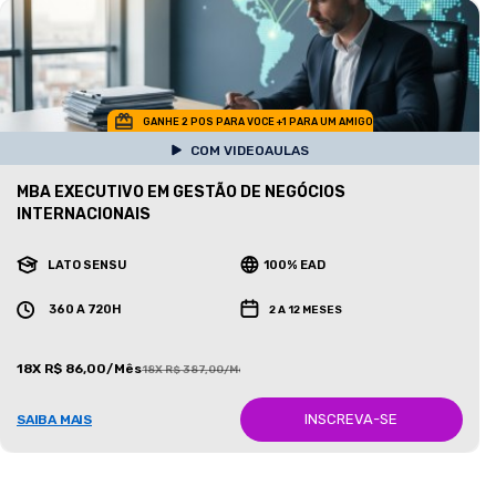
GANHE 2 POS PARA VOCE +1 PARA UM AMIGO
COM VIDEOAULAS
MBA EXECUTIVO EM GESTÃO DE NEGÓCIOS
INTERNACIONAIS
LATO SENSU
100% EAD
360 A 720H
2 A 12 MESES
18X R$ 86,00/Mês
18X R$ 387,00/Mês
INSCREVA-SE
SAIBA MAIS