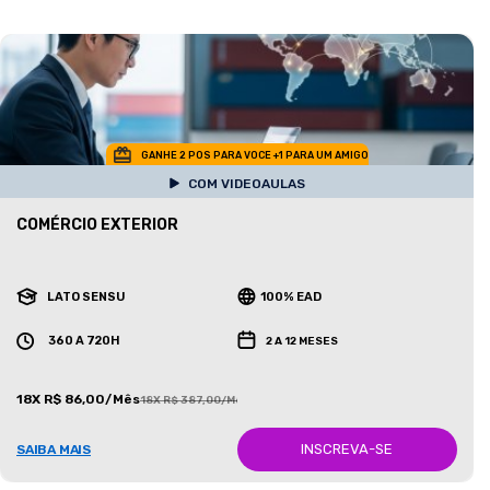
GANHE 2 POS PARA VOCE +1 PARA UM AMIGO
COM VIDEOAULAS
COMÉRCIO EXTERIOR
LATO SENSU
100% EAD
360 A 720H
2 A 12 MESES
18X R$ 86,00/Mês
18X R$ 387,00/Mês
INSCREVA-SE
SAIBA MAIS