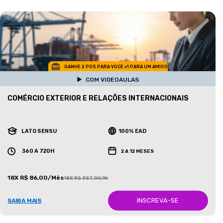
GANHE 2 POS PARA VOCE +1 PARA UM AMIGO
COM VIDEOAULAS
COMÉRCIO EXTERIOR E RELAÇÕES INTERNACIONAIS
LATO SENSU
100% EAD
360 A 720H
2 A 12 MESES
18X R$ 86,00/Mês
18X R$ 387,00/Mês
INSCREVA-SE
SAIBA MAIS