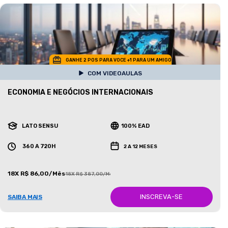
GANHE 2 POS PARA VOCE +1 PARA UM AMIGO
COM VIDEOAULAS
ECONOMIA E NEGÓCIOS INTERNACIONAIS
LATO SENSU
100% EAD
360 A 720H
2 A 12 MESES
18X R$ 86,00/Mês
18X R$ 387,00/Mês
INSCREVA-SE
SAIBA MAIS