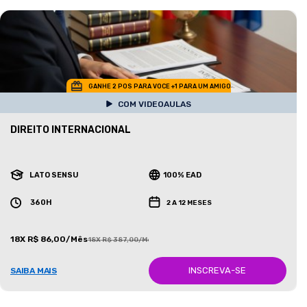
GANHE 2 POS PARA VOCE +1 PARA UM AMIGO
COM VIDEOAULAS
DIREITO INTERNACIONAL
LATO SENSU
100% EAD
360H
2 A 12 MESES
18X R$ 86,00/Mês
18X R$ 387,00/Mês
INSCREVA-SE
SAIBA MAIS