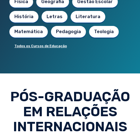
Física
Geografia
Gestão Escolar
História
Letras
Literatura
Matemática
Pedagogia
Teologia
Todos os Cursos de Educação
PÓS-GRADUAÇÃO
EM RELAÇÕES
INTERNACIONAIS