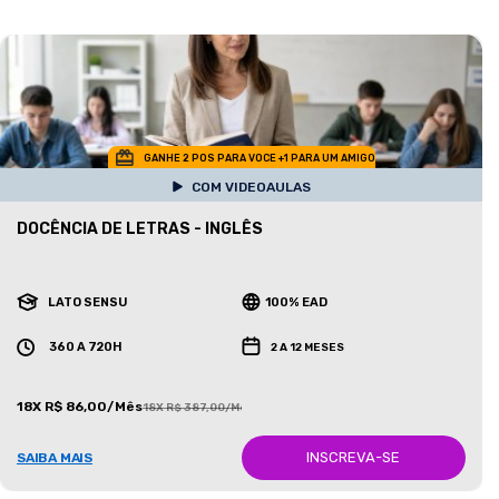
GANHE 2 POS PARA VOCE +1 PARA UM AMIGO
COM VIDEOAULAS
DOCÊNCIA DE LETRAS - INGLÊS
LATO SENSU
100% EAD
360 A 720H
2 A 12 MESES
18X R$ 86,00/Mês
18X R$ 387,00/Mês
INSCREVA-SE
SAIBA MAIS