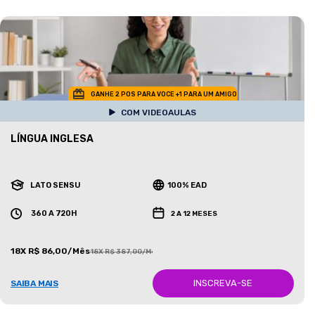
GANHE 2 POS PARA VOCE +1 PARA UM AMIGO
COM VIDEOAULAS
LÍNGUA INGLESA
LATO SENSU
100% EAD
360 A 720H
2 A 12 MESES
18X R$ 86,00/Mês
18X R$ 387,00/Mês
INSCREVA-SE
SAIBA MAIS