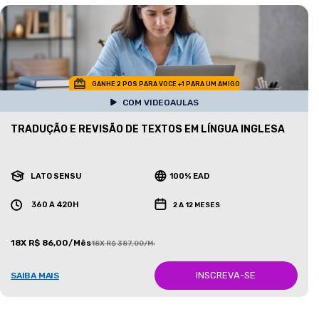
GANHE 2 POS PARA VOCE +1 PARA UM AMIGO
COM VIDEOAULAS
TRADUÇÃO E REVISÃO DE TEXTOS EM LÍNGUA INGLESA
LATO SENSU
100% EAD
360 A 420H
2 A 12 MESES
18X R$ 86,00/Mês
18X R$ 387,00/Mês
INSCREVA-SE
SAIBA MAIS