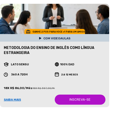
GANHE 2 POS PARA VOCE +1 PARA UM AMIGO
COM VIDEOAULAS
METODOLOGIA DO ENSINO DE INGLÊS COMO LÍNGUA
ESTRANGEIRA
LATO SENSU
100% EAD
360 A 720H
2 A 12 MESES
18X R$ 86,00/Mês
18X R$ 387,00/Mês
INSCREVA-SE
SAIBA MAIS