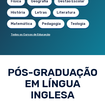
Física
Geografia
Gestão Escolar
História
Letras
Literatura
Matemática
Pedagogia
Teologia
Todos os Cursos de Educação
PÓS-GRADUAÇÃO
EM LÍNGUA
INGLESA