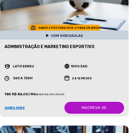
GANHE 2 POS PARA VOCE +1 PARA UM AMIGO
COM VIDEOAULAS
ADMINISTRAÇÃO E MARKETING ESPORTIVO
LATO SENSU
100% EAD
360 A 720H
2 A 12 MESES
18X R$ 86,00/Mês
18X R$ 387,00/Mês
INSCREVA-SE
SAIBA MAIS