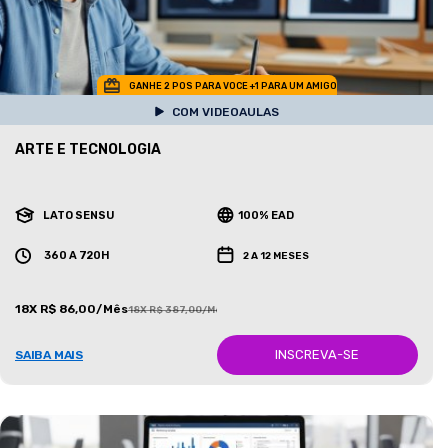
GANHE 2 POS PARA VOCE +1 PARA UM AMIGO
COM VIDEOAULAS
ARTE E TECNOLOGIA
LATO SENSU
100% EAD
360 A 720H
2 A 12 MESES
18X R$ 86,00/Mês
18X R$ 387,00/Mês
INSCREVA-SE
SAIBA MAIS