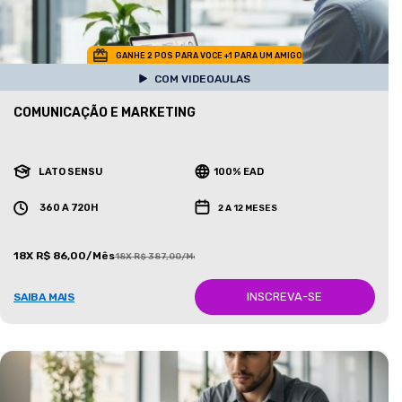
GANHE 2 POS PARA VOCE +1 PARA UM AMIGO
COM VIDEOAULAS
COMUNICAÇÃO E MARKETING
LATO SENSU
100% EAD
360 A 720H
2 A 12 MESES
18X R$ 86,00/Mês
18X R$ 387,00/Mês
INSCREVA-SE
SAIBA MAIS