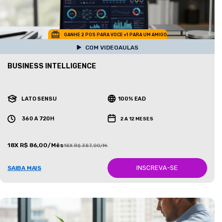
GANHE 2 POS PARA VOCE +1 PARA UM AMIGO
COM VIDEOAULAS
BUSINESS INTELLIGENCE
LATO SENSU
100% EAD
360 A 720H
2 A 12 MESES
18X R$ 86,00/Mês
18X R$ 387,00/Mês
INSCREVA-SE
SAIBA MAIS