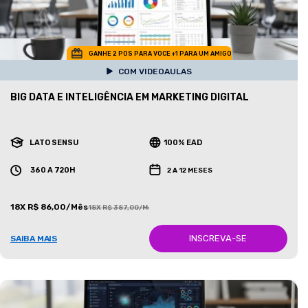
GANHE 2 POS PARA VOCE +1 PARA UM AMIGO
COM VIDEOAULAS
BIG DATA E INTELIGÊNCIA EM MARKETING DIGITAL
LATO SENSU
100% EAD
360 A 720H
2 A 12 MESES
18X R$ 86,00/Mês
18X R$ 387,00/Mês
INSCREVA-SE
SAIBA MAIS