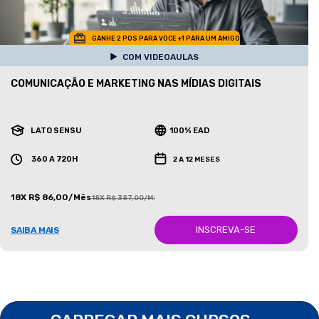
GANHE 2 POS PARA VOCE +1 PARA UM AMIGO
COM VIDEOAULAS
COMUNICAÇÃO E MARKETING NAS MÍDIAS DIGITAIS
LATO SENSU
100% EAD
360 A 720H
2 A 12 MESES
18X R$ 86,00/Mês
18X R$ 387,00/Mês
INSCREVA-SE
SAIBA MAIS