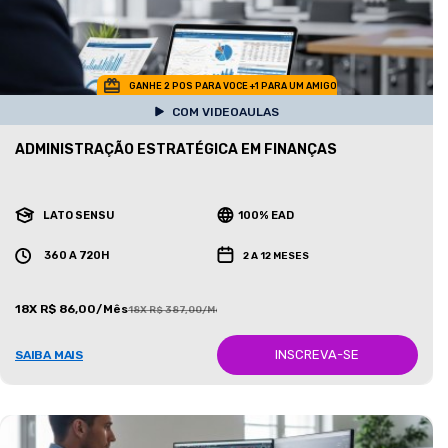
GANHE 2 POS PARA VOCE +1 PARA UM AMIGO
COM VIDEOAULAS
ADMINISTRAÇÃO ESTRATÉGICA EM FINANÇAS
LATO SENSU
100% EAD
360 A 720H
2 A 12 MESES
18X R$ 86,00/Mês
18X R$ 387,00/Mês
INSCREVA-SE
SAIBA MAIS