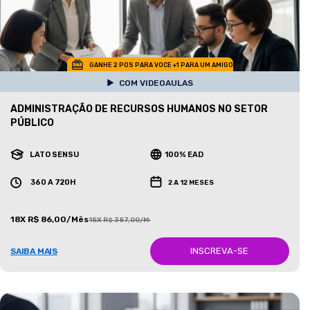
GANHE 2 POS PARA VOCE +1 PARA UM AMIGO
COM VIDEOAULAS
ADMINISTRAÇÃO DE RECURSOS HUMANOS NO SETOR
PÚBLICO
LATO SENSU
100% EAD
360 A 720H
2 A 12 MESES
18X R$ 86,00/Mês
18X R$ 387,00/Mês
INSCREVA-SE
SAIBA MAIS