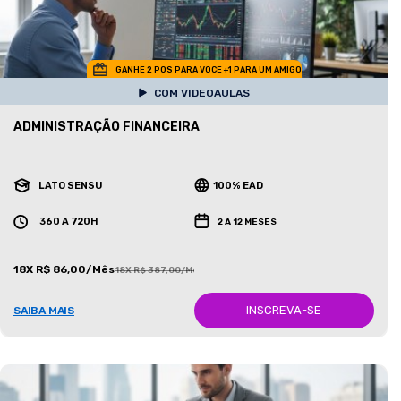
GANHE 2 POS PARA VOCE +1 PARA UM AMIGO
COM VIDEOAULAS
ADMINISTRAÇÃO FINANCEIRA
LATO SENSU
100% EAD
360 A 720H
2 A 12 MESES
18X R$ 86,00/Mês
18X R$ 387,00/Mês
INSCREVA-SE
SAIBA MAIS