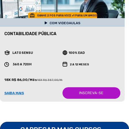
GANHE 2 POS PARA VOCE +1 PARA UM AMIGO
COM VIDEOAULAS
CONTABILIDADE PÚBLICA
LATO SENSU
100% EAD
360 A 720H
2 A 12 MESES
18X R$ 86,00/Mês
18X R$ 387,00/Mês
INSCREVA-SE
SAIBA MAIS