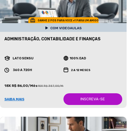
GANHE 2 POS PARA VOCE +1 PARA UM AMIGO
COM VIDEOAULAS
ADMINISTRAÇÃO, CONTABILIDADE E FINANÇAS
LATO SENSU
100% EAD
360 A 720H
2 A 12 MESES
18X R$ 86,00/Mês
18X R$ 387,00/Mês
INSCREVA-SE
SAIBA MAIS