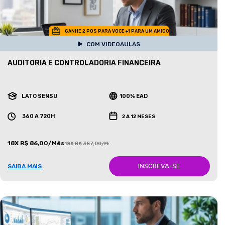
GANHE 2 POS PARA VOCE +1 PARA UM AMIGO
COM VIDEOAULAS
AUDITORIA E CONTROLADORIA FINANCEIRA
LATO SENSU
100% EAD
360 A 720H
2 A 12 MESES
18X R$ 86,00/Mês
18X R$ 387,00/Mês
INSCREVA-SE
SAIBA MAIS