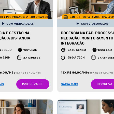
HE 2 POS PARA VOCE +1 PARA UM AMIGO
GANHE 2 POS PARA VOCE +1 PARA U
COM VIDEOAULAS
COM VIDEOAULAS
IA E GESTÃO NA
DOCÊNCIA NA EAD: PROCESS
ÃO A DISTANCIA
MEDIAÇÃO, MONITORAMENTO
INTEGRAÇÃO
O SENSU
100% EAD
LATO SENSU
100% EAD
 A 720H
360 A 720H
2 A 12 MESES
2 A 12 MESE
86,00/Mês
18X R$ 86,00/Mês
18X R$ 387,00/Mês
18X R$ 387,00/Mê
INSCREVA-SE
INSCREVA
AIS
SAIBA MAIS