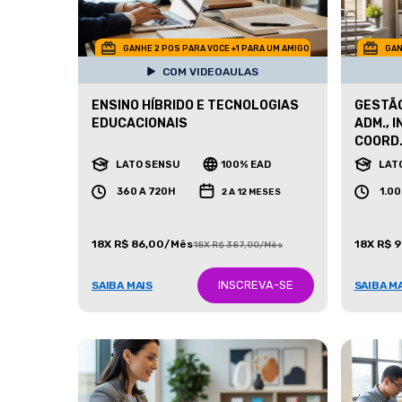
GANHE 2 POS PARA VOCE +1 PARA UM AMIGO
GAN
COM VIDEOAULAS
ENSINO HÍBRIDO E TECNOLOGIAS
GESTÃO
EDUCACIONAIS
ADM., 
COORD.
LATO SENSU
100% EAD
LAT
360 A 720H
1.0
2 A 12 MESES
18X R$ 86,00/Mês
18X R$ 
18X R$ 387,00/Mês
INSCREVA-SE
SAIBA MAIS
SAIBA M