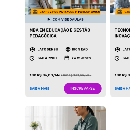
GANHE 2 POS PARA VOCE +1 PARA UM AMIGO
GAN
COM VIDEOAULAS
MBA EM EDUCAÇÃO E GESTÃO
TECNOL
PEDAGÓGICA
INOVAÇ
LATO SENSU
100% EAD
LAT
360 A 720H
360
2 A 12 MESES
18X R$ 86,00/Mês
18X R$ 
18X R$ 387,00/Mês
INSCREVA-SE
SAIBA MAIS
SAIBA M