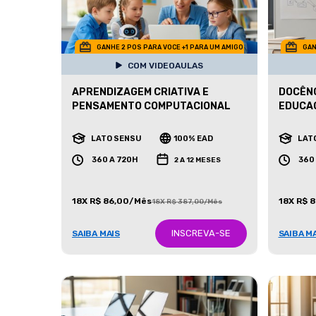
GANHE 2 POS PARA VOCE +1 PARA UM AMIGO
GAN
COM VIDEOAULAS
APRENDIZAGEM CRIATIVA E
DOCÊNC
PENSAMENTO COMPUTACIONAL
EDUCAÇ
LATO SENSU
100% EAD
LAT
360 A 720H
360
2 A 12 MESES
18X R$ 86,00/Mês
18X R$ 
18X R$ 387,00/Mês
INSCREVA-SE
SAIBA MAIS
SAIBA M