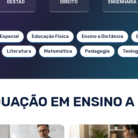
GESTÃO
DIREITO
ENGENHARIA
Especial
Educação Física
Ensino a Distância
Literatura
Matemática
Pedagogia
Teolog
UAÇÃO EM ENSINO A 