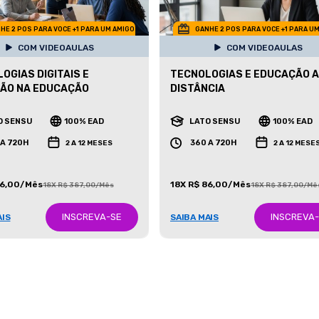
HE 2 POS PARA VOCE +1 PARA UM AMIGO
GANHE 2 POS PARA VOCE +1 PARA U
COM VIDEOAULAS
COM VIDEOAULAS
OGIAS DIGITAIS E
TECNOLOGIAS E EDUCAÇÃO A
ÃO NA EDUCAÇÃO
DISTÂNCIA
O SENSU
100% EAD
LATO SENSU
100% EAD
 A 720H
360 A 720H
2 A 12 MESES
2 A 12 MESE
86,00/Mês
18X R$ 86,00/Mês
18X R$ 387,00/Mês
18X R$ 387,00/Mê
INSCREVA-SE
INSCREVA
AIS
SAIBA MAIS