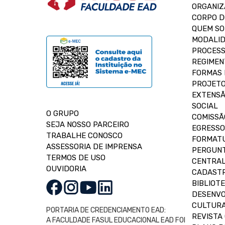
ORGANIZ
CORPO 
QUEM S
MODALID
PROCESS
REGIMEN
FORMAS 
PROJETO
EXTENSÃ
SOCIAL
O GRUPO
COMISSÃ
SEJA NOSSO PARCEIRO
EGRESSO
TRABALHE CONOSCO
FORMAT
ASSESSORIA DE IMPRENSA
PERGUNT
TERMOS DE USO
CENTRAL
OUVIDORIA
CADASTR
BIBLIOT
DESENVO
CULTUR
PORTARIA DE CREDENCIAMENTO EAD:
REVISTA 
A FACULDADE FASUL EDUCACIONAL EAD FOI