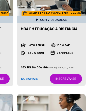
M AMIGO
GANHE 2 POS PARA VOCE +1 PARA UM AMIGO
COM VIDEOAULAS
E
MBA EM EDUCAÇÃO A DISTÂNCIA
LATO SENSU
100% EAD
360 A 720H
S
2 A 12 MESES
18X R$ 86,00/Mês
s
18X R$ 387,00/Mês
-SE
INSCREVA-SE
SAIBA MAIS