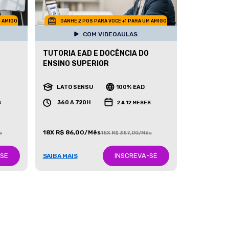
M AMIGO
GANHE 2 POS PARA VOCE +1 PARA UM AMIGO
COM VIDEOAULAS
TUTORIA EAD E DOCÊNCIA DO
ENSINO SUPERIOR
LATO SENSU
100% EAD
360 A 720H
S
2 A 12 MESES
18X R$ 86,00/Mês
s
18X R$ 387,00/Mês
-SE
INSCREVA-SE
SAIBA MAIS