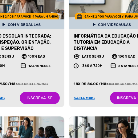
HE 2 POS PARA VOCE +1 PARA UM AMIGO
GANHE 2 POS PARA VOCE +1 PARA U
COM VIDEOAULAS
COM VIDEOAULAS
 ESCOLAR INTEGRADA:
INFORMÁTICA DA EDUCAÇÃO 
INSPEÇÃO, ORIENTAÇÃO,
TUTORIA EM EDUCAÇÃO A
 E SUPERVISÃO
DISTÂNCIA
O SENSU
100% EAD
LATO SENSU
100% EAD
00H
360 A 720H
12 A 18 MESES
2 A 12 MESE
99,50/Mês
18X R$ 86,00/Mês
18X R$ 447,75/Mês
18X R$ 387,00/Mê
INSCREVA-SE
INSCREVA
AIS
SAIBA MAIS