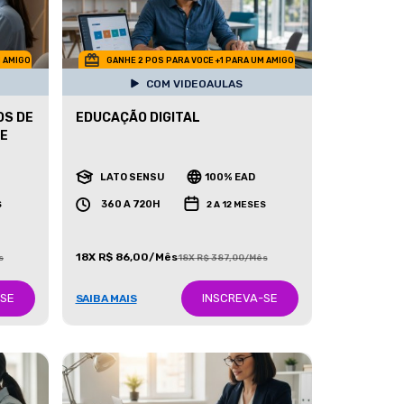
M AMIGO
GANHE 2 POS PARA VOCE +1 PARA UM AMIGO
COM VIDEOAULAS
OS DE
EDUCAÇÃO DIGITAL
 E
LATO SENSU
100% EAD
360 A 720H
S
2 A 12 MESES
18X R$ 86,00/Mês
s
18X R$ 387,00/Mês
-SE
INSCREVA-SE
SAIBA MAIS