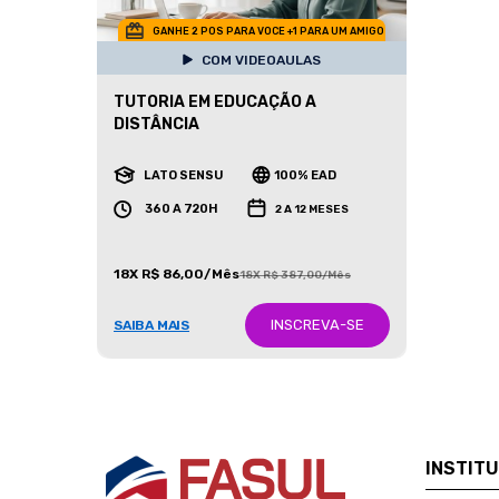
GANHE 2 POS PARA VOCE +1 PARA UM AMIGO
COM VIDEOAULAS
TUTORIA EM EDUCAÇÃO A
DISTÂNCIA
LATO SENSU
100% EAD
360 A 720H
2 A 12 MESES
18X R$ 86,00/Mês
18X R$ 387,00/Mês
INSCREVA-SE
SAIBA MAIS
INSTIT